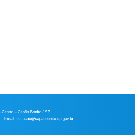
 Centro – Capão Bonito / SP
 – Email: licitacao@capaobonito.sp.gov.br