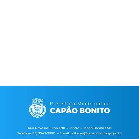
Rua Nove de Julho, 690 – Centro – Capão Bonito / SP
Telefone: (15) 3543-9900 – Email: licitacao@capaobonito.sp.gov.br