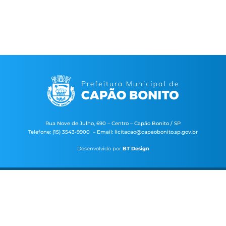
Rua Nove de Julho, 690 – Centro – Capão Bonito / SP
Telefone: (15) 3543-9900 – Email: licitacao@capaobonito.sp.gov.br
Desenvolvido por
BT Design