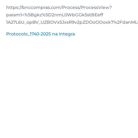
https://bnccompras.com/Process/ProcessView?
param1=%5Bgkz%5D2nmL0WbGGk5stBEeff
1A27L6U_opBV_UZBOVx5JxsR9v2pZDOoOOoxk7%2FdanMLQ
Protocolo_1740-2025 na íntegra